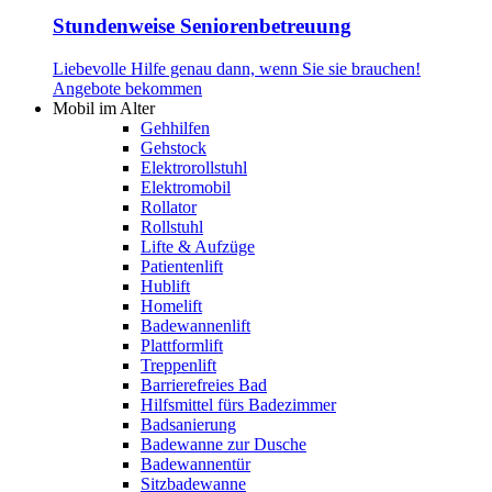
Stundenweise Seniorenbetreuung
Liebevolle Hilfe genau dann, wenn Sie sie brauchen!
Angebote bekommen
Mobil im Alter
Gehhilfen
Gehstock
Elektrorollstuhl
Elektromobil
Rollator
Rollstuhl
Lifte & Aufzüge
Patientenlift
Hublift
Homelift
Badewannenlift
Plattformlift
Treppenlift
Barrierefreies Bad
Hilfsmittel fürs Badezimmer
Badsanierung
Badewanne zur Dusche
Badewannentür
Sitzbadewanne