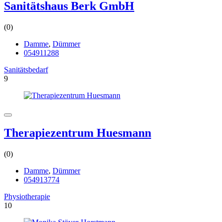
Sanitätshaus Berk GmbH
(0)
Damme
,
Dümmer
054911288
Sanitätsbedarf
9
Therapiezentrum Huesmann
(0)
Damme
,
Dümmer
054913774
Physiotherapie
10