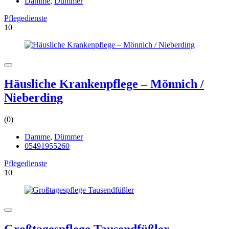
Damme
,
Dümmer
Pflegedienste
10
Häusliche Krankenpflege – Mönnich /
Nieberding
(0)
Damme
,
Dümmer
05491955260
Pflegedienste
10
Großtagespflege Tausendfüßler