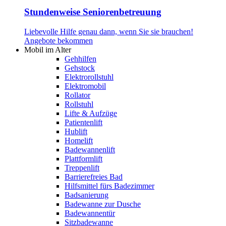
Stundenweise Seniorenbetreuung
Liebevolle Hilfe genau dann, wenn Sie sie brauchen!
Angebote bekommen
Mobil im Alter
Gehhilfen
Gehstock
Elektrorollstuhl
Elektromobil
Rollator
Rollstuhl
Lifte & Aufzüge
Patientenlift
Hublift
Homelift
Badewannenlift
Plattformlift
Treppenlift
Barrierefreies Bad
Hilfsmittel fürs Badezimmer
Badsanierung
Badewanne zur Dusche
Badewannentür
Sitzbadewanne