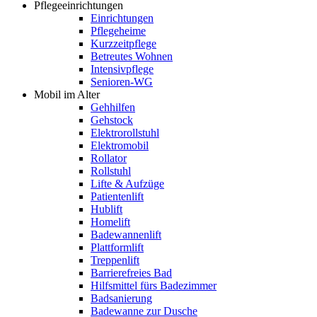
Pflegeeinrichtungen
Einrichtungen
Pflegeheime
Kurzzeitpflege
Betreutes Wohnen
Intensivpflege
Senioren-WG
Mobil im Alter
Gehhilfen
Gehstock
Elektrorollstuhl
Elektromobil
Rollator
Rollstuhl
Lifte & Aufzüge
Patientenlift
Hublift
Homelift
Badewannenlift
Plattformlift
Treppenlift
Barrierefreies Bad
Hilfsmittel fürs Badezimmer
Badsanierung
Badewanne zur Dusche