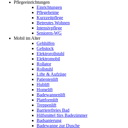
Pflegeeinrichtungen
Einrichtungen
Pflegeheime
Kurzzeitpflege
Betreutes Wohnen
Intensivpflege
Senioren-WG
Mobil im Alter
Gehhilfen
Gehstock
Elektrorollstuhl
Elektromobil
Rollator
Rollstuhl
Lifte & Aufzüge
Patientenlift
Hublift
Homelift
Badewannenlift
Plattformlift
Treppenlift
Barrierefreies Bad
Hilfsmittel fürs Badezimmer
Badsanierung
Badewanne zur Dusche