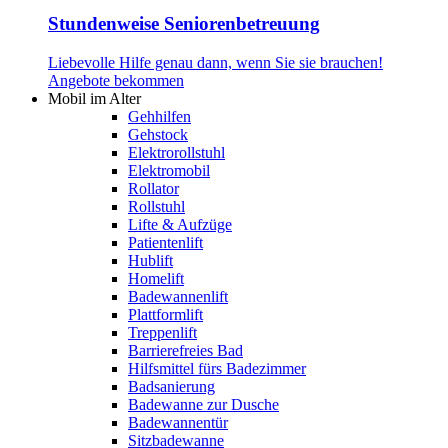
Stundenweise Seniorenbetreuung
Liebevolle Hilfe genau dann, wenn Sie sie brauchen!
Angebote bekommen
Mobil im Alter
Gehhilfen
Gehstock
Elektrorollstuhl
Elektromobil
Rollator
Rollstuhl
Lifte & Aufzüge
Patientenlift
Hublift
Homelift
Badewannenlift
Plattformlift
Treppenlift
Barrierefreies Bad
Hilfsmittel fürs Badezimmer
Badsanierung
Badewanne zur Dusche
Badewannentür
Sitzbadewanne