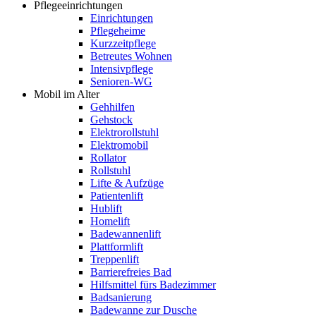
Pflegeeinrichtungen
Einrichtungen
Pflegeheime
Kurzzeitpflege
Betreutes Wohnen
Intensivpflege
Senioren-WG
Mobil im Alter
Gehhilfen
Gehstock
Elektrorollstuhl
Elektromobil
Rollator
Rollstuhl
Lifte & Aufzüge
Patientenlift
Hublift
Homelift
Badewannenlift
Plattformlift
Treppenlift
Barrierefreies Bad
Hilfsmittel fürs Badezimmer
Badsanierung
Badewanne zur Dusche