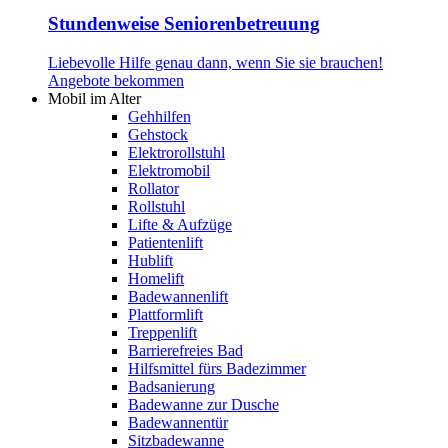
Stundenweise Seniorenbetreuung
Liebevolle Hilfe genau dann, wenn Sie sie brauchen!
Angebote bekommen
Mobil im Alter
Gehhilfen
Gehstock
Elektrorollstuhl
Elektromobil
Rollator
Rollstuhl
Lifte & Aufzüge
Patientenlift
Hublift
Homelift
Badewannenlift
Plattformlift
Treppenlift
Barrierefreies Bad
Hilfsmittel fürs Badezimmer
Badsanierung
Badewanne zur Dusche
Badewannentür
Sitzbadewanne