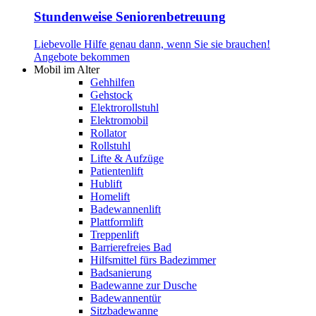
Stundenweise Seniorenbetreuung
Liebevolle Hilfe genau dann, wenn Sie sie brauchen!
Angebote bekommen
Mobil im Alter
Gehhilfen
Gehstock
Elektrorollstuhl
Elektromobil
Rollator
Rollstuhl
Lifte & Aufzüge
Patientenlift
Hublift
Homelift
Badewannenlift
Plattformlift
Treppenlift
Barrierefreies Bad
Hilfsmittel fürs Badezimmer
Badsanierung
Badewanne zur Dusche
Badewannentür
Sitzbadewanne