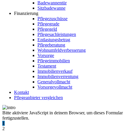
Badewannentür
Sitzbadewanne
Finanzierung
Pflegezuschüsse
Pflegegrade
Pflegegeld
Pflegesachleistungen
Entlastungsbetrag
Pflegeberatung
Wohnumfeldverbesserung
Vorsorge
Pflegeimmobilien
Testament
Immobilienverkauf
Immobilienverrentung
Generalvollmacht
Vorsorgevollmacht
Kontakt
Pflegeanbieter vergleichen
Bitte aktiviere JavaScript in deinem Browser, um dieses Formular
fertigzustellen.
1
2