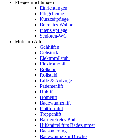
Pflegeeinrichtungen
Einrichtungen
Pflegeheime
Kurzzeitpflege
Betreutes Wohnen
Intensivpflege
Senioren-WG
Mobil im Alter
Gehhilfen
Gehstock
Elektrorollstuhl
Elektromobil
Rollator
Rollstuhl
Lifte & Aufzüge
Patientenlift
Hublift
Homelift
Badewannenlift
Plattformlift
Treppenlift
Barrierefreies Bad
Hilfsmittel fürs Badezimmer
Badsanierung
Badewanne zur Dusche