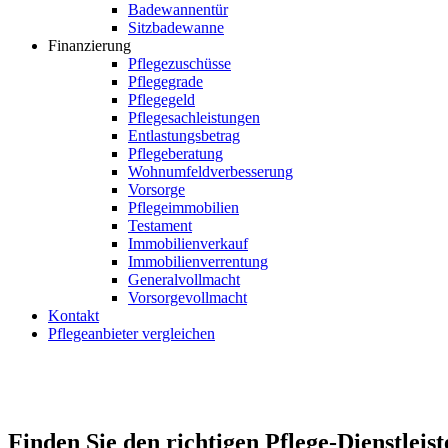
Badewannentür
Sitzbadewanne
Finanzierung
Pflegezuschüsse
Pflegegrade
Pflegegeld
Pflegesachleistungen
Entlastungsbetrag
Pflegeberatung
Wohnumfeldverbesserung
Vorsorge
Pflegeimmobilien
Testament
Immobilienverkauf
Immobilienverrentung
Generalvollmacht
Vorsorgevollmacht
Kontakt
Pflegeanbieter vergleichen
Finden Sie den richtigen Pflege-Dienstleist