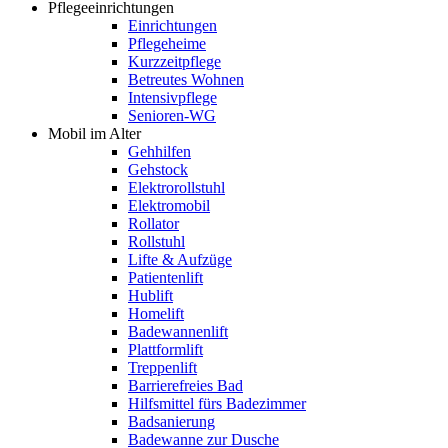
Pflegeeinrichtungen
Einrichtungen
Pflegeheime
Kurzzeitpflege
Betreutes Wohnen
Intensivpflege
Senioren-WG
Mobil im Alter
Gehhilfen
Gehstock
Elektrorollstuhl
Elektromobil
Rollator
Rollstuhl
Lifte & Aufzüge
Patientenlift
Hublift
Homelift
Badewannenlift
Plattformlift
Treppenlift
Barrierefreies Bad
Hilfsmittel fürs Badezimmer
Badsanierung
Badewanne zur Dusche