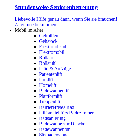
Stundenweise Seniorenbetreuung
Liebevolle Hilfe genau dann, wenn Sie sie brauchen!
Angebote bekommen
Mobil im Alter
Gehhilfen
Gehstock
Elektrorollstuhl
Elektromobil
Rollator
Rollstuhl
Lifte & Aufzüge
Patientenlift
Hublift
Homelift
Badewannenlift
Plattformlift
Treppenlift
Barrierefreies Bad
Hilfsmittel fürs Badezimmer
Badsanierung
Badewanne zur Dusche
Badewannentür
Sitzbadewanne