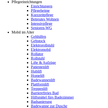
Pflegeeinrichtungen
Einrichtungen
Pflegeheime
Kurzzeitpflege
Betreutes Wohnen
Intensivpflege
Senioren-WG
Mobil im Alter
Gehhilfen
Gehstock
Elektrorollstuhl
Elektromobil
Rollator
Rollstuhl
Lifte & Aufzüge
Patientenlift
Hublift
Homelift
Badewannenlift
Plattformlift
Treppenlift
Barrierefreies Bad
Hilfsmittel fürs Badezimmer
Badsanierung
Badewanne zur Dusche