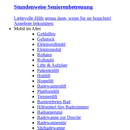
Stundenweise Seniorenbetreuung
Liebevolle Hilfe genau dann, wenn Sie sie brauchen!
Angebote bekommen
Mobil im Alter
Gehhilfen
Gehstock
Elektrorollstuhl
Elektromobil
Rollator
Rollstuhl
Lifte & Aufzüge
Patientenlift
Hublift
Homelift
Badewannenlift
Plattformlift
Treppenlift
Barrierefreies Bad
Hilfsmittel fürs Badezimmer
Badsanierung
Badewanne zur Dusche
Badewannentür
Sitzbadewanne