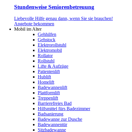
Stundenweise Seniorenbetreuung
Liebevolle Hilfe genau dann, wenn Sie sie brauchen!
Angebote bekommen
Mobil im Alter
Gehhilfen
Gehstock
Elektrorollstuhl
Elektromobil
Rollator
Rollstuhl
Lifte & Aufzüge
Patientenlift
Hublift
Homelift
Badewannenlift
Plattformlift
Treppenlift
Barrierefreies Bad
Hilfsmittel fürs Badezimmer
Badsanierung
Badewanne zur Dusche
Badewannentür
Sitzbadewanne