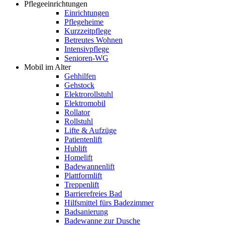
Pflegeeinrichtungen
Einrichtungen
Pflegeheime
Kurzzeitpflege
Betreutes Wohnen
Intensivpflege
Senioren-WG
Mobil im Alter
Gehhilfen
Gehstock
Elektrorollstuhl
Elektromobil
Rollator
Rollstuhl
Lifte & Aufzüge
Patientenlift
Hublift
Homelift
Badewannenlift
Plattformlift
Treppenlift
Barrierefreies Bad
Hilfsmittel fürs Badezimmer
Badsanierung
Badewanne zur Dusche