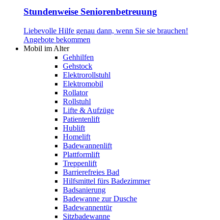
Stundenweise Seniorenbetreuung
Liebevolle Hilfe genau dann, wenn Sie sie brauchen!
Angebote bekommen
Mobil im Alter
Gehhilfen
Gehstock
Elektrorollstuhl
Elektromobil
Rollator
Rollstuhl
Lifte & Aufzüge
Patientenlift
Hublift
Homelift
Badewannenlift
Plattformlift
Treppenlift
Barrierefreies Bad
Hilfsmittel fürs Badezimmer
Badsanierung
Badewanne zur Dusche
Badewannentür
Sitzbadewanne