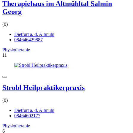
Therapiehaus im Altmühltal Salmin
Georg
(0)
Dietfurt a. d. Altmühl
084646429887
Physiotherapie
11
Strobl Heilpraktikerpraxis
(0)
Dietfurt a. d. Altmühl
08464602177
Physiotherapie
6