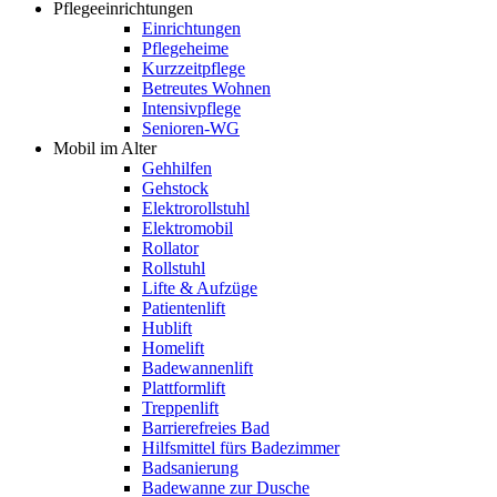
Pflegeeinrichtungen
Einrichtungen
Pflegeheime
Kurzzeitpflege
Betreutes Wohnen
Intensivpflege
Senioren-WG
Mobil im Alter
Gehhilfen
Gehstock
Elektrorollstuhl
Elektromobil
Rollator
Rollstuhl
Lifte & Aufzüge
Patientenlift
Hublift
Homelift
Badewannenlift
Plattformlift
Treppenlift
Barrierefreies Bad
Hilfsmittel fürs Badezimmer
Badsanierung
Badewanne zur Dusche