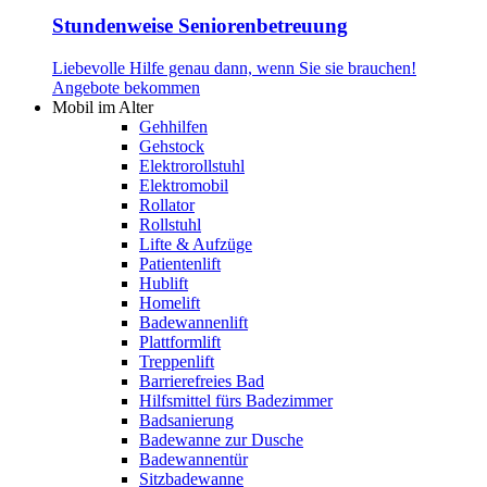
Stundenweise Seniorenbetreuung
Liebevolle Hilfe genau dann, wenn Sie sie brauchen!
Angebote bekommen
Mobil im Alter
Gehhilfen
Gehstock
Elektrorollstuhl
Elektromobil
Rollator
Rollstuhl
Lifte & Aufzüge
Patientenlift
Hublift
Homelift
Badewannenlift
Plattformlift
Treppenlift
Barrierefreies Bad
Hilfsmittel fürs Badezimmer
Badsanierung
Badewanne zur Dusche
Badewannentür
Sitzbadewanne