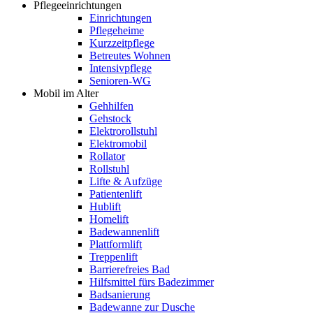
Pflegeeinrichtungen
Einrichtungen
Pflegeheime
Kurzzeitpflege
Betreutes Wohnen
Intensivpflege
Senioren-WG
Mobil im Alter
Gehhilfen
Gehstock
Elektrorollstuhl
Elektromobil
Rollator
Rollstuhl
Lifte & Aufzüge
Patientenlift
Hublift
Homelift
Badewannenlift
Plattformlift
Treppenlift
Barrierefreies Bad
Hilfsmittel fürs Badezimmer
Badsanierung
Badewanne zur Dusche