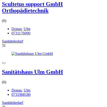
Scultetus support GmbH
Orthopädietechnik
(0)
Donau
,
Ulm
0731176090
Sanitätsbedarf
31
Sanitätshaus Ulm GmbH
(0)
Donau
,
Ulm
0731968180
Sanitätsbedarf
41