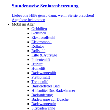
Stundenweise Seniorenbetreuung
Liebevolle Hilfe genau dann, wenn Sie sie brauchen!
Angebote bekommen
Mobil im Alter
Gehhilfen
Gehstock
Elektrorollstuhl
Elektromobil
Rollator
Rollstuhl
Lifte & Aufzüge
Patientenlift
Hublift
Homelift
Badewannenlift
Plattformlift
Treppenlift
Barrierefreies Bad
Hilfsmittel fürs Badezimmer
Badsanierung
Badewanne zur Dusche
Badewannentür
Sitzbadewanne