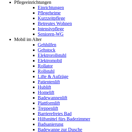
Pflegeeinrichtungen
Einrichtungen
Pflegeheime
Kurzzeitpflege
Betreutes Wohnen
Intensivpflege
Senioren-WG
Mobil im Alter
Gehhilfen
Gehstock
Elektrorollstuhl
Elektromobil
Rollator
Rollstuhl
Lifte & Aufzüge
Patientenlift
Hublift
Homelift
Badewannenlift
Plattformlift
Treppenlift
Barrierefreies Bad
Hilfsmittel fürs Badezimmer
Badsanierung
Badewanne zur Dusche