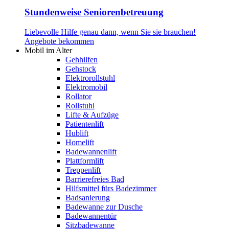
Stundenweise Seniorenbetreuung
Liebevolle Hilfe genau dann, wenn Sie sie brauchen!
Angebote bekommen
Mobil im Alter
Gehhilfen
Gehstock
Elektrorollstuhl
Elektromobil
Rollator
Rollstuhl
Lifte & Aufzüge
Patientenlift
Hublift
Homelift
Badewannenlift
Plattformlift
Treppenlift
Barrierefreies Bad
Hilfsmittel fürs Badezimmer
Badsanierung
Badewanne zur Dusche
Badewannentür
Sitzbadewanne