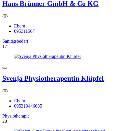
Hans Brünner GmbH & Co KG
(0)
Ebern
095311567
Sanitätsbedarf
17
Svenja Physiotherapeutin Klüpfel
(0)
Ebern
095319446635
Physiotherapie
20