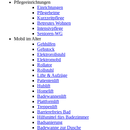
Pflegeeinrichtungen
Einrichtungen
Pflegeheime
Kurzzeitpflege
Betreutes Wohnen
Intensivpflege
Senioren-WG
Mobil im Alter
Gehhilfen
Gehstock
Elektrorollstuhl
Elektromobil
Rollator
Rollstuhl
Lifte & Aufzüge
Patientenlift
Hublift
Homelift
Badewannenlift
Plattformlift
Treppenlift
Barrierefreies Bad
Hilfsmittel fürs Badezimmer
Badsanierung
Badewanne zur Dusche