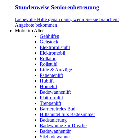
Stundenweise Seniorenbetreuung
Liebevolle Hilfe genau dann, wenn Sie sie brauchen!
Angebote bekommen
Mobil im Alter
Gehhilfen
Gehstock
Elektrorollstuhl
Elektromobil
Rollator
Rollstuhl
Lifte & Aufzüge
Patientenlift
Hublift
Homelift
Badewannenlift
Plattformlift
Treppenlift
Barrierefreies Bad
Hilfsmittel fürs Badezimmer
Badsanierung
Badewanne zur Dusche
Badewannentür
Sitzbadewanne