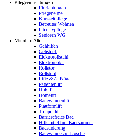
Pflegeeinrichtungen
Einrichtungen
Pflegeheime
Kurzzeitpflege
Betreutes Wohnen
Intensivpflege
Senioren-WG
Mobil im Alter
Gehhilfen
Gehstock
Elektrorollstuhl
Elektromobil
Rollator
Rollstuhl
Lifte & Aufzüge
Patientenlift
Hublift
Homelift
Badewannenlift
Plattformlift
Treppenlift
Barrierefreies Bad
Hilfsmittel fürs Badezimmer
Badsanierung
Badewanne zur Dusche