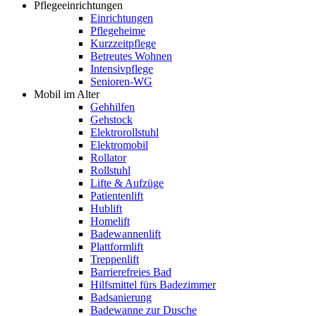
Pflegeeinrichtungen
Einrichtungen
Pflegeheime
Kurzzeitpflege
Betreutes Wohnen
Intensivpflege
Senioren-WG
Mobil im Alter
Gehhilfen
Gehstock
Elektrorollstuhl
Elektromobil
Rollator
Rollstuhl
Lifte & Aufzüge
Patientenlift
Hublift
Homelift
Badewannenlift
Plattformlift
Treppenlift
Barrierefreies Bad
Hilfsmittel fürs Badezimmer
Badsanierung
Badewanne zur Dusche