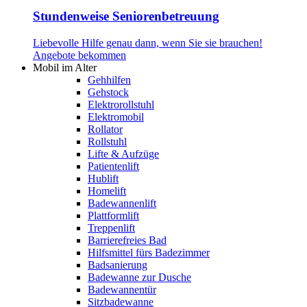
Stundenweise Seniorenbetreuung
Liebevolle Hilfe genau dann, wenn Sie sie brauchen!
Angebote bekommen
Mobil im Alter
Gehhilfen
Gehstock
Elektrorollstuhl
Elektromobil
Rollator
Rollstuhl
Lifte & Aufzüge
Patientenlift
Hublift
Homelift
Badewannenlift
Plattformlift
Treppenlift
Barrierefreies Bad
Hilfsmittel fürs Badezimmer
Badsanierung
Badewanne zur Dusche
Badewannentür
Sitzbadewanne