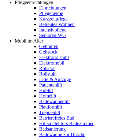
Pflegeeinrichtungen
Einrichtungen
Pflegeheime
Kurzzeitpflege
Betreutes Wohnen
Intensivpflege
Senioren-WG
Mobil im Alter
Gehhilfen
Gehstock
Elektrorollstuhl
Elektromobil
Rollator
Rollstuhl
Lifte & Aufzüge
Patientenlift
Hublift
Homelift
Badewannenlift
Plattformlift
Treppenlift
Barrierefreies Bad
Hilfsmittel fürs Badezimmer
Badsanierung
Badewanne zur Dusche