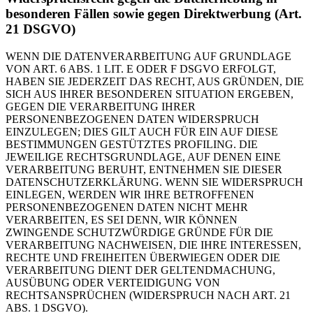
besonderen Fällen sowie gegen Direktwerbung (Art.
21 DSGVO)
WENN DIE DATENVERARBEITUNG AUF GRUNDLAGE
VON ART. 6 ABS. 1 LIT. E ODER F DSGVO ERFOLGT,
HABEN SIE JEDERZEIT DAS RECHT, AUS GRÜNDEN, DIE
SICH AUS IHRER BESONDEREN SITUATION ERGEBEN,
GEGEN DIE VERARBEITUNG IHRER
PERSONENBEZOGENEN DATEN WIDERSPRUCH
EINZULEGEN; DIES GILT AUCH FÜR EIN AUF DIESE
BESTIMMUNGEN GESTÜTZTES PROFILING. DIE
JEWEILIGE RECHTSGRUNDLAGE, AUF DENEN EINE
VERARBEITUNG BERUHT, ENTNEHMEN SIE DIESER
DATENSCHUTZERKLÄRUNG. WENN SIE WIDERSPRUCH
EINLEGEN, WERDEN WIR IHRE BETROFFENEN
PERSONENBEZOGENEN DATEN NICHT MEHR
VERARBEITEN, ES SEI DENN, WIR KÖNNEN
ZWINGENDE SCHUTZWÜRDIGE GRÜNDE FÜR DIE
VERARBEITUNG NACHWEISEN, DIE IHRE INTERESSEN,
RECHTE UND FREIHEITEN ÜBERWIEGEN ODER DIE
VERARBEITUNG DIENT DER GELTENDMACHUNG,
AUSÜBUNG ODER VERTEIDIGUNG VON
RECHTSANSPRÜCHEN (WIDERSPRUCH NACH ART. 21
ABS. 1 DSGVO).