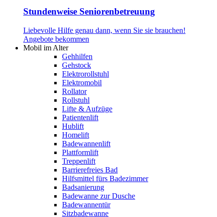
Stundenweise Seniorenbetreuung
Liebevolle Hilfe genau dann, wenn Sie sie brauchen!
Angebote bekommen
Mobil im Alter
Gehhilfen
Gehstock
Elektrorollstuhl
Elektromobil
Rollator
Rollstuhl
Lifte & Aufzüge
Patientenlift
Hublift
Homelift
Badewannenlift
Plattformlift
Treppenlift
Barrierefreies Bad
Hilfsmittel fürs Badezimmer
Badsanierung
Badewanne zur Dusche
Badewannentür
Sitzbadewanne