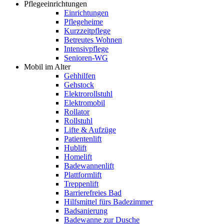
Pflegeeinrichtungen
Einrichtungen
Pflegeheime
Kurzzeitpflege
Betreutes Wohnen
Intensivpflege
Senioren-WG
Mobil im Alter
Gehhilfen
Gehstock
Elektrorollstuhl
Elektromobil
Rollator
Rollstuhl
Lifte & Aufzüge
Patientenlift
Hublift
Homelift
Badewannenlift
Plattformlift
Treppenlift
Barrierefreies Bad
Hilfsmittel fürs Badezimmer
Badsanierung
Badewanne zur Dusche