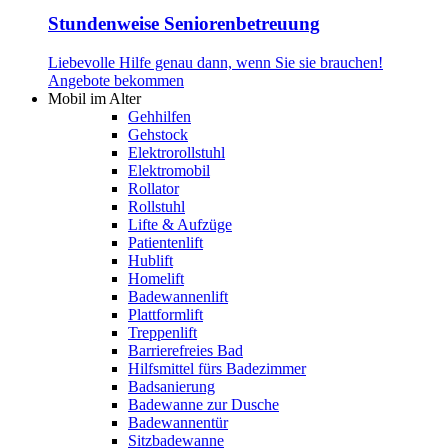
Stundenweise Seniorenbetreuung
Liebevolle Hilfe genau dann, wenn Sie sie brauchen!
Angebote bekommen
Mobil im Alter
Gehhilfen
Gehstock
Elektrorollstuhl
Elektromobil
Rollator
Rollstuhl
Lifte & Aufzüge
Patientenlift
Hublift
Homelift
Badewannenlift
Plattformlift
Treppenlift
Barrierefreies Bad
Hilfsmittel fürs Badezimmer
Badsanierung
Badewanne zur Dusche
Badewannentür
Sitzbadewanne