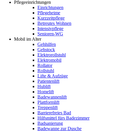
Pflegeeinrichtungen
Einrichtungen
Pflegeheime
Kurzzeitpflege
Betreutes Wohnen
Intensivpflege
Senioren-WG
Mobil im Alter
Gehhilfen
Gehstock
Elektrorollstuhl
Elektromobil
Rollator
Rollstuhl
Lifte & Aufzüge
Patientenlift
Hublift
Homelift
Badewannenlift
Plattformlift
Treppenlift
Barrierefreies Bad
Hilfsmittel fürs Badezimmer
Badsanierung
Badewanne zur Dusche