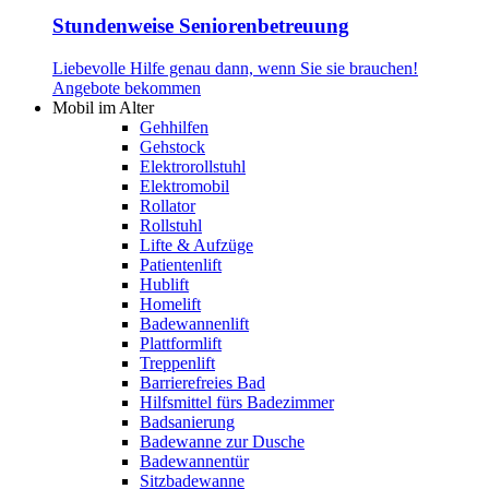
Stundenweise Seniorenbetreuung
Liebevolle Hilfe genau dann, wenn Sie sie brauchen!
Angebote bekommen
Mobil im Alter
Gehhilfen
Gehstock
Elektrorollstuhl
Elektromobil
Rollator
Rollstuhl
Lifte & Aufzüge
Patientenlift
Hublift
Homelift
Badewannenlift
Plattformlift
Treppenlift
Barrierefreies Bad
Hilfsmittel fürs Badezimmer
Badsanierung
Badewanne zur Dusche
Badewannentür
Sitzbadewanne