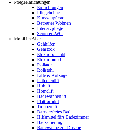
Pflegeeinrichtungen
Einrichtungen
Pflegeheime
Kurzzeitpflege
Betreutes Wohnen
Intensivpflege
Senioren-WG
Mobil im Alter
Gehhilfen
Gehstock
Elektrorollstuhl
Elektromobil
Rollator
Rollstuhl
Lifte & Aufzüge
Patientenlift
Hublift
Homelift
Badewannenlift
Plattformlift
Treppenlift
Barrierefreies Bad
Hilfsmittel fürs Badezimmer
Badsanierung
Badewanne zur Dusche