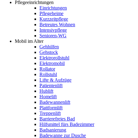
Pflegeeinrichtungen
Einrichtungen
Pflegeheime
Kurzzeitpflege
Betreutes Wohnen
Intensivpflege
Senioren-WG
Mobil im Alter
Gehhilfen
Gehstock
Elektrorollstuhl
Elektromobil
Rollator
Rollstuhl
Lifte & Aufzüge
Patientenlift
Hublift
Homelift
Badewannenlift
Plattformlift
Treppenlift
Barrierefreies Bad
Hilfsmittel fürs Badezimmer
Badsanierung
Badewanne zur Dusche