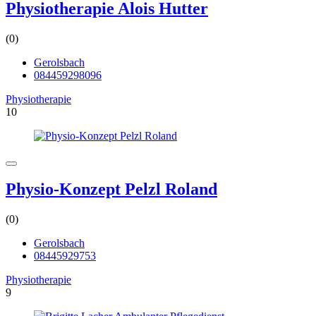
Physiotherapie Alois Hutter
(0)
Gerolsbach
084459298096
Physiotherapie
10
Physio-Konzept Pelzl Roland
(0)
Gerolsbach
08445929753
Physiotherapie
9