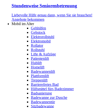
Stundenweise Seniorenbetreuung
Liebevolle Hilfe genau dann, wenn Sie sie brauchen!
Angebote bekommen
Mobil im Alter
Gehhilfen
Gehstock
Elektrorollstuhl
Elektromobil
Rollator
Rollstuhl
Lifte & Aufzüge
Patientenlift
Hublift
Homelift
Badewannenlift
Plattformlift
Treppenlift
Barrierefreies Bad
Hilfsmittel fürs Badezimmer
Badsanierung
Badewanne zur Dusche
Badewannentür
Sitzbadewanne