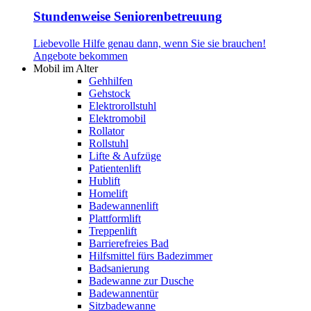
Stundenweise Seniorenbetreuung
Liebevolle Hilfe genau dann, wenn Sie sie brauchen!
Angebote bekommen
Mobil im Alter
Gehhilfen
Gehstock
Elektrorollstuhl
Elektromobil
Rollator
Rollstuhl
Lifte & Aufzüge
Patientenlift
Hublift
Homelift
Badewannenlift
Plattformlift
Treppenlift
Barrierefreies Bad
Hilfsmittel fürs Badezimmer
Badsanierung
Badewanne zur Dusche
Badewannentür
Sitzbadewanne