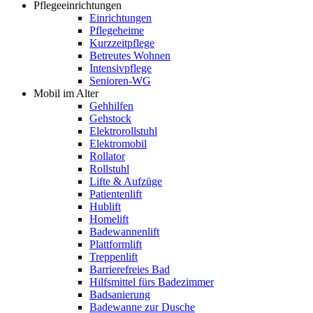
Pflegeeinrichtungen
Einrichtungen
Pflegeheime
Kurzzeitpflege
Betreutes Wohnen
Intensivpflege
Senioren-WG
Mobil im Alter
Gehhilfen
Gehstock
Elektrorollstuhl
Elektromobil
Rollator
Rollstuhl
Lifte & Aufzüge
Patientenlift
Hublift
Homelift
Badewannenlift
Plattformlift
Treppenlift
Barrierefreies Bad
Hilfsmittel fürs Badezimmer
Badsanierung
Badewanne zur Dusche