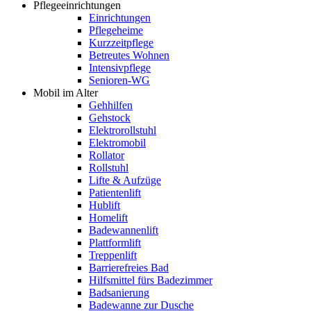
Pflegeeinrichtungen
Einrichtungen
Pflegeheime
Kurzzeitpflege
Betreutes Wohnen
Intensivpflege
Senioren-WG
Mobil im Alter
Gehhilfen
Gehstock
Elektrorollstuhl
Elektromobil
Rollator
Rollstuhl
Lifte & Aufzüge
Patientenlift
Hublift
Homelift
Badewannenlift
Plattformlift
Treppenlift
Barrierefreies Bad
Hilfsmittel fürs Badezimmer
Badsanierung
Badewanne zur Dusche