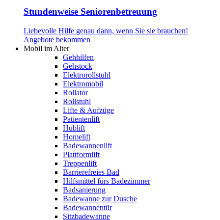
Stundenweise Seniorenbetreuung
Liebevolle Hilfe genau dann, wenn Sie sie brauchen!
Angebote bekommen
Mobil im Alter
Gehhilfen
Gehstock
Elektrorollstuhl
Elektromobil
Rollator
Rollstuhl
Lifte & Aufzüge
Patientenlift
Hublift
Homelift
Badewannenlift
Plattformlift
Treppenlift
Barrierefreies Bad
Hilfsmittel fürs Badezimmer
Badsanierung
Badewanne zur Dusche
Badewannentür
Sitzbadewanne