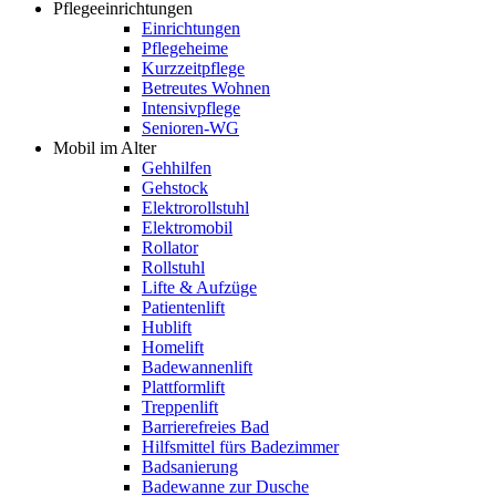
Pflegeeinrichtungen
Einrichtungen
Pflegeheime
Kurzzeitpflege
Betreutes Wohnen
Intensivpflege
Senioren-WG
Mobil im Alter
Gehhilfen
Gehstock
Elektrorollstuhl
Elektromobil
Rollator
Rollstuhl
Lifte & Aufzüge
Patientenlift
Hublift
Homelift
Badewannenlift
Plattformlift
Treppenlift
Barrierefreies Bad
Hilfsmittel fürs Badezimmer
Badsanierung
Badewanne zur Dusche