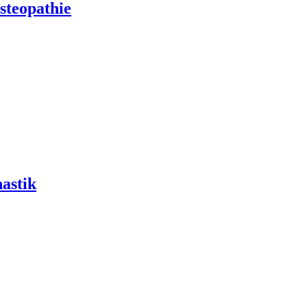
steopathie
astik