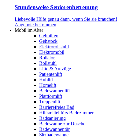
Stundenweise Seniorenbetreuung
Liebevolle Hilfe genau dann, wenn Sie sie brauchen!
Angebote bekommen
Mobil im Alter
Gehhilfen
Gehstock
Elektrorollstuhl
Elektromobil
Rollator
Rollstuhl
Lifte & Aufzüge
Patientenlift
Hublift
Homelift
Badewannenlift
Plattformlift
Treppenlift
Barrierefreies Bad
Hilfsmittel fürs Badezimmer
Badsanierung
Badewanne zur Dusche
Badewannentür
Sitzbadewanne