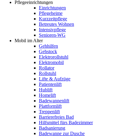
Pflegeeinrichtungen
Einrichtungen
Pflegeheime
Kurzzeitpflege
Betreutes Wohnen
Intensivpflege
Senioren-WG
Mobil im Alter
Gehhilfen
Gehstock
Elektrorollstuhl
Elektromobil
Rollator
Rollstuhl
Lifte & Aufzüge
Patientenlift
Hublift
Homelift
Badewannenlift
Plattformlift
Treppenlift
Barrierefreies Bad
Hilfsmittel fürs Badezimmer
Badsanierung
Badewanne zur Dusche