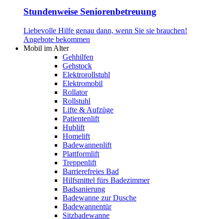
Stundenweise Seniorenbetreuung
Liebevolle Hilfe genau dann, wenn Sie sie brauchen!
Angebote bekommen
Mobil im Alter
Gehhilfen
Gehstock
Elektrorollstuhl
Elektromobil
Rollator
Rollstuhl
Lifte & Aufzüge
Patientenlift
Hublift
Homelift
Badewannenlift
Plattformlift
Treppenlift
Barrierefreies Bad
Hilfsmittel fürs Badezimmer
Badsanierung
Badewanne zur Dusche
Badewannentür
Sitzbadewanne