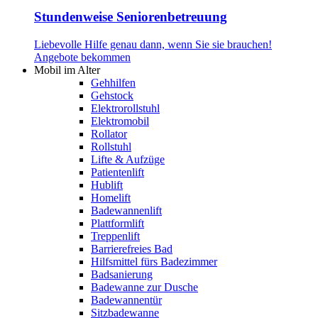
Stundenweise Seniorenbetreuung
Liebevolle Hilfe genau dann, wenn Sie sie brauchen!
Angebote bekommen
Mobil im Alter
Gehhilfen
Gehstock
Elektrorollstuhl
Elektromobil
Rollator
Rollstuhl
Lifte & Aufzüge
Patientenlift
Hublift
Homelift
Badewannenlift
Plattformlift
Treppenlift
Barrierefreies Bad
Hilfsmittel fürs Badezimmer
Badsanierung
Badewanne zur Dusche
Badewannentür
Sitzbadewanne