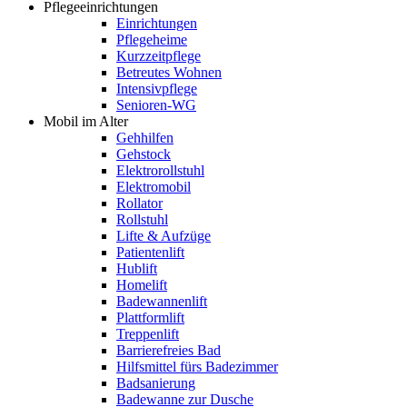
Pflegeeinrichtungen
Einrichtungen
Pflegeheime
Kurzzeitpflege
Betreutes Wohnen
Intensivpflege
Senioren-WG
Mobil im Alter
Gehhilfen
Gehstock
Elektrorollstuhl
Elektromobil
Rollator
Rollstuhl
Lifte & Aufzüge
Patientenlift
Hublift
Homelift
Badewannenlift
Plattformlift
Treppenlift
Barrierefreies Bad
Hilfsmittel fürs Badezimmer
Badsanierung
Badewanne zur Dusche