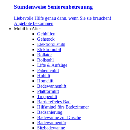
Stundenweise Seniorenbetreuung
Liebevolle Hilfe genau dann, wenn Sie sie brauchen!
Angebote bekommen
Mobil im Alter
Gehhilfen
Gehstock
Elektrorollstuhl
Elektromobil
Rollator
Rollstuhl
Lifte & Aufzüge
Patientenlift
Hublift
Homelift
Badewannenlift
Plattformlift
Treppenlift
Barrierefreies Bad
Hilfsmittel fürs Badezimmer
Badsanierung
Badewanne zur Dusche
Badewannentür
Sitzbadewanne