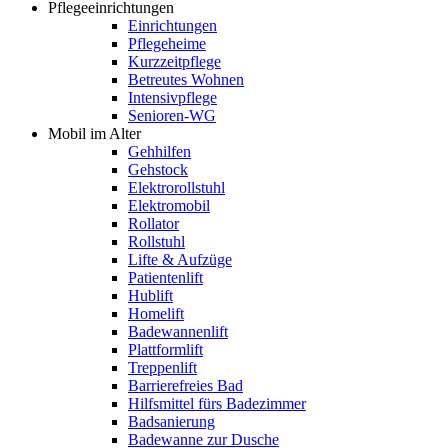
Pflegeeinrichtungen
Einrichtungen
Pflegeheime
Kurzzeitpflege
Betreutes Wohnen
Intensivpflege
Senioren-WG
Mobil im Alter
Gehhilfen
Gehstock
Elektrorollstuhl
Elektromobil
Rollator
Rollstuhl
Lifte & Aufzüge
Patientenlift
Hublift
Homelift
Badewannenlift
Plattformlift
Treppenlift
Barrierefreies Bad
Hilfsmittel fürs Badezimmer
Badsanierung
Badewanne zur Dusche