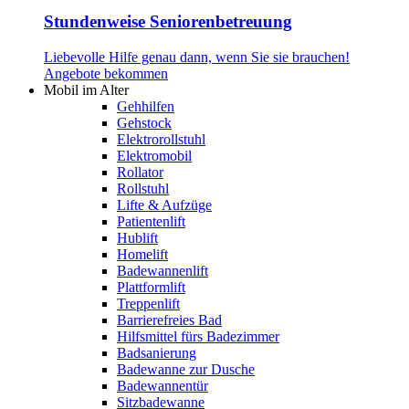
Stundenweise Seniorenbetreuung
Liebevolle Hilfe genau dann, wenn Sie sie brauchen!
Angebote bekommen
Mobil im Alter
Gehhilfen
Gehstock
Elektrorollstuhl
Elektromobil
Rollator
Rollstuhl
Lifte & Aufzüge
Patientenlift
Hublift
Homelift
Badewannenlift
Plattformlift
Treppenlift
Barrierefreies Bad
Hilfsmittel fürs Badezimmer
Badsanierung
Badewanne zur Dusche
Badewannentür
Sitzbadewanne