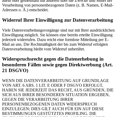
allein oder gemeinsam mit anderen über die Zwecke und Mittel der
Verarbeitung von personenbezogenen Daten (z. B. Namen, E-Mail-
Adressen o. Ä.) entscheidet.
Widerruf Ihrer Einwilligung zur Datenverarbeitung
Viele Datenverarbeitungsvorgänge sind nur mit Ihrer ausdrücklichen
Einwilligung möglich. Sie können eine bereits erteilte Einwilligung
jederzeit widerrufen. Dazu reicht eine formlose Mitteilung per E-
Mail an uns. Die Rechtmäßigkeit der bis zum Widerruf erfolgten
Datenverarbeitung bleibt vom Widerruf unberührt.
Widerspruchsrecht gegen die Datenerhebung in
besonderen Fällen sowie gegen Direktwerbung (Art.
21 DSGVO)
WENN DIE DATENVERARBEITUNG AUF GRUNDLAGE
VON ART. 6 ABS. 1 LIT. E ODER F DSGVO ERFOLGT,
HABEN SIE JEDERZEIT DAS RECHT, AUS GRÜNDEN, DIE
SICH AUS IHRER BESONDEREN SITUATION ERGEBEN,
GEGEN DIE VERARBEITUNG IHRER
PERSONENBEZOGENEN DATEN WIDERSPRUCH
EINZULEGEN; DIES GILT AUCH FÜR EIN AUF DIESE
BESTIMMUNGEN GESTÜTZTES PROFILING. DIE