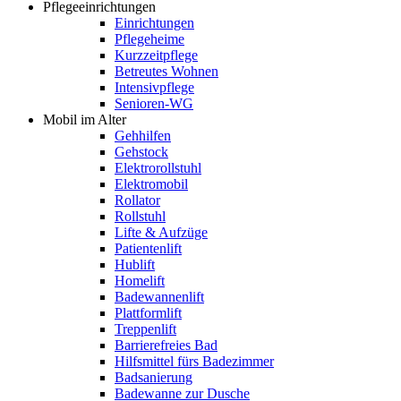
Pflegeeinrichtungen
Einrichtungen
Pflegeheime
Kurzzeitpflege
Betreutes Wohnen
Intensivpflege
Senioren-WG
Mobil im Alter
Gehhilfen
Gehstock
Elektrorollstuhl
Elektromobil
Rollator
Rollstuhl
Lifte & Aufzüge
Patientenlift
Hublift
Homelift
Badewannenlift
Plattformlift
Treppenlift
Barrierefreies Bad
Hilfsmittel fürs Badezimmer
Badsanierung
Badewanne zur Dusche