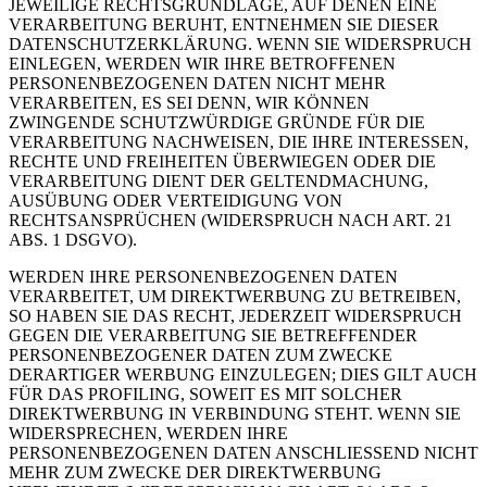
JEWEILIGE RECHTSGRUNDLAGE, AUF DENEN EINE
VERARBEITUNG BERUHT, ENTNEHMEN SIE DIESER
DATENSCHUTZERKLÄRUNG. WENN SIE WIDERSPRUCH
EINLEGEN, WERDEN WIR IHRE BETROFFENEN
PERSONENBEZOGENEN DATEN NICHT MEHR
VERARBEITEN, ES SEI DENN, WIR KÖNNEN
ZWINGENDE SCHUTZWÜRDIGE GRÜNDE FÜR DIE
VERARBEITUNG NACHWEISEN, DIE IHRE INTERESSEN,
RECHTE UND FREIHEITEN ÜBERWIEGEN ODER DIE
VERARBEITUNG DIENT DER GELTENDMACHUNG,
AUSÜBUNG ODER VERTEIDIGUNG VON
RECHTSANSPRÜCHEN (WIDERSPRUCH NACH ART. 21
ABS. 1 DSGVO).
WERDEN IHRE PERSONENBEZOGENEN DATEN
VERARBEITET, UM DIREKTWERBUNG ZU BETREIBEN,
SO HABEN SIE DAS RECHT, JEDERZEIT WIDERSPRUCH
GEGEN DIE VERARBEITUNG SIE BETREFFENDER
PERSONENBEZOGENER DATEN ZUM ZWECKE
DERARTIGER WERBUNG EINZULEGEN; DIES GILT AUCH
FÜR DAS PROFILING, SOWEIT ES MIT SOLCHER
DIREKTWERBUNG IN VERBINDUNG STEHT. WENN SIE
WIDERSPRECHEN, WERDEN IHRE
PERSONENBEZOGENEN DATEN ANSCHLIESSEND NICHT
MEHR ZUM ZWECKE DER DIREKTWERBUNG