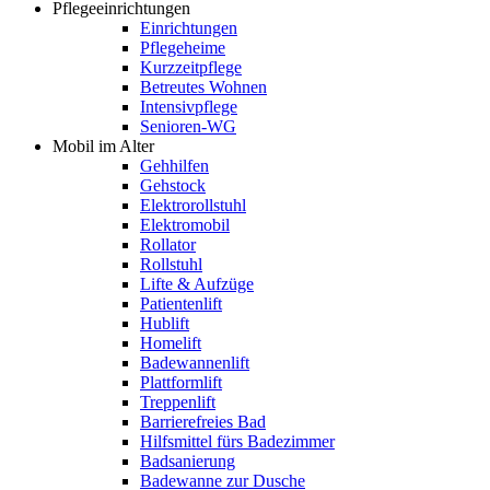
Pflegeeinrichtungen
Einrichtungen
Pflegeheime
Kurzzeitpflege
Betreutes Wohnen
Intensivpflege
Senioren-WG
Mobil im Alter
Gehhilfen
Gehstock
Elektrorollstuhl
Elektromobil
Rollator
Rollstuhl
Lifte & Aufzüge
Patientenlift
Hublift
Homelift
Badewannenlift
Plattformlift
Treppenlift
Barrierefreies Bad
Hilfsmittel fürs Badezimmer
Badsanierung
Badewanne zur Dusche