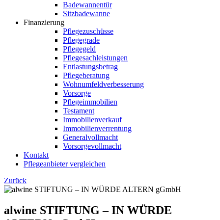
Badewannentür
Sitzbadewanne
Finanzierung
Pflegezuschüsse
Pflegegrade
Pflegegeld
Pflegesachleistungen
Entlastungsbetrag
Pflegeberatung
Wohnumfeldverbesserung
Vorsorge
Pflegeimmobilien
Testament
Immobilienverkauf
Immobilienverrentung
Generalvollmacht
Vorsorgevollmacht
Kontakt
Pflegeanbieter vergleichen
Zurück
alwine STIFTUNG – IN WÜRDE