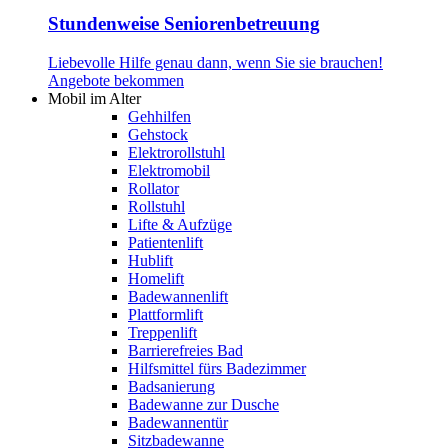
Stundenweise Seniorenbetreuung
Liebevolle Hilfe genau dann, wenn Sie sie brauchen!
Angebote bekommen
Mobil im Alter
Gehhilfen
Gehstock
Elektrorollstuhl
Elektromobil
Rollator
Rollstuhl
Lifte & Aufzüge
Patientenlift
Hublift
Homelift
Badewannenlift
Plattformlift
Treppenlift
Barrierefreies Bad
Hilfsmittel fürs Badezimmer
Badsanierung
Badewanne zur Dusche
Badewannentür
Sitzbadewanne