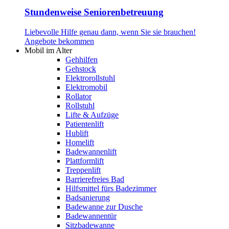
Stundenweise Seniorenbetreuung
Liebevolle Hilfe genau dann, wenn Sie sie brauchen!
Angebote bekommen
Mobil im Alter
Gehhilfen
Gehstock
Elektrorollstuhl
Elektromobil
Rollator
Rollstuhl
Lifte & Aufzüge
Patientenlift
Hublift
Homelift
Badewannenlift
Plattformlift
Treppenlift
Barrierefreies Bad
Hilfsmittel fürs Badezimmer
Badsanierung
Badewanne zur Dusche
Badewannentür
Sitzbadewanne