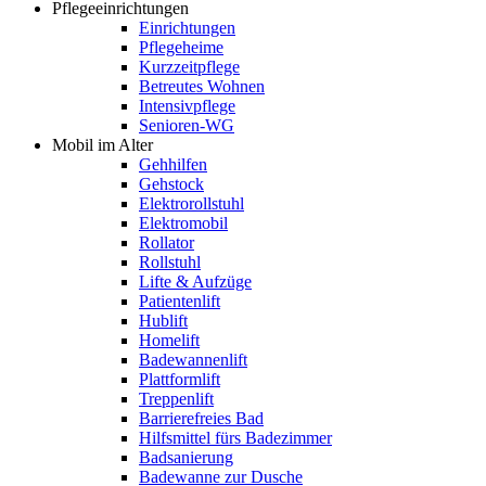
Pflegeeinrichtungen
Einrichtungen
Pflegeheime
Kurzzeitpflege
Betreutes Wohnen
Intensivpflege
Senioren-WG
Mobil im Alter
Gehhilfen
Gehstock
Elektrorollstuhl
Elektromobil
Rollator
Rollstuhl
Lifte & Aufzüge
Patientenlift
Hublift
Homelift
Badewannenlift
Plattformlift
Treppenlift
Barrierefreies Bad
Hilfsmittel fürs Badezimmer
Badsanierung
Badewanne zur Dusche