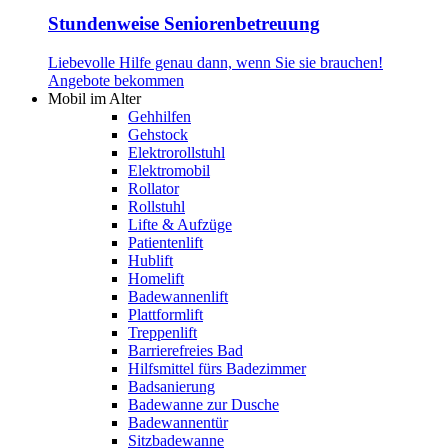
Stundenweise Seniorenbetreuung
Liebevolle Hilfe genau dann, wenn Sie sie brauchen!
Angebote bekommen
Mobil im Alter
Gehhilfen
Gehstock
Elektrorollstuhl
Elektromobil
Rollator
Rollstuhl
Lifte & Aufzüge
Patientenlift
Hublift
Homelift
Badewannenlift
Plattformlift
Treppenlift
Barrierefreies Bad
Hilfsmittel fürs Badezimmer
Badsanierung
Badewanne zur Dusche
Badewannentür
Sitzbadewanne