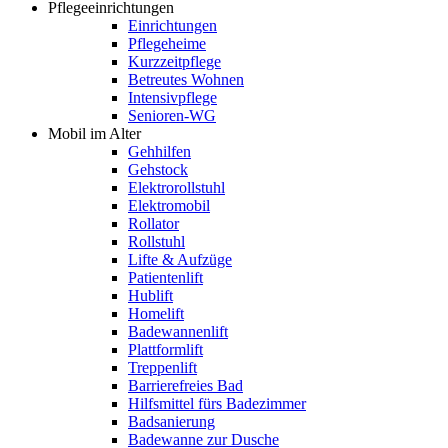
Pflegeeinrichtungen
Einrichtungen
Pflegeheime
Kurzzeitpflege
Betreutes Wohnen
Intensivpflege
Senioren-WG
Mobil im Alter
Gehhilfen
Gehstock
Elektrorollstuhl
Elektromobil
Rollator
Rollstuhl
Lifte & Aufzüge
Patientenlift
Hublift
Homelift
Badewannenlift
Plattformlift
Treppenlift
Barrierefreies Bad
Hilfsmittel fürs Badezimmer
Badsanierung
Badewanne zur Dusche