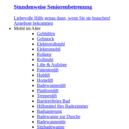
Stundenweise Seniorenbetreuung
Liebevolle Hilfe genau dann, wenn Sie sie brauchen!
Angebote bekommen
Mobil im Alter
Gehhilfen
Gehstock
Elektrorollstuhl
Elektromobil
Rollator
Rollstuhl
Lifte & Aufzüge
Patientenlift
Hublift
Homelift
Badewannenlift
Plattformlift
Treppenlift
Barrierefreies Bad
Hilfsmittel fürs Badezimmer
Badsanierung
Badewanne zur Dusche
Badewannentür
Sitzbadewanne