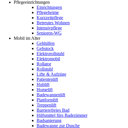
Pflegeeinrichtungen
Einrichtungen
Pflegeheime
Kurzzeitpflege
Betreutes Wohnen
Intensivpflege
Senioren-WG
Mobil im Alter
Gehhilfen
Gehstock
Elektrorollstuhl
Elektromobil
Rollator
Rollstuhl
Lifte & Aufzüge
Patientenlift
Hublift
Homelift
Badewannenlift
Plattformlift
Treppenlift
Barrierefreies Bad
Hilfsmittel fürs Badezimmer
Badsanierung
Badewanne zur Dusche