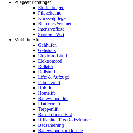
Pflegeeinrichtungen
Einrichtungen
Pflegeheime
Kurzzeitpflege
Betreutes Wohnen
Intensivpflege
Senioren-WG
Mobil im Alter
Gehhilfen
Gehstock
Elektrorollstuhl
Elektromobil
Rollator
Rollstuhl
Lifte & Aufzüge
Patientenlift
Hublift
Homelift
Badewannenlift
Plattformlift
Treppenlift
Barrierefreies Bad
Hilfsmittel fürs Badezimmer
Badsanierung
Badewanne zur Dusche