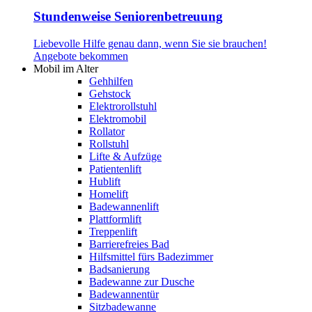
Stundenweise Seniorenbetreuung
Liebevolle Hilfe genau dann, wenn Sie sie brauchen!
Angebote bekommen
Mobil im Alter
Gehhilfen
Gehstock
Elektrorollstuhl
Elektromobil
Rollator
Rollstuhl
Lifte & Aufzüge
Patientenlift
Hublift
Homelift
Badewannenlift
Plattformlift
Treppenlift
Barrierefreies Bad
Hilfsmittel fürs Badezimmer
Badsanierung
Badewanne zur Dusche
Badewannentür
Sitzbadewanne