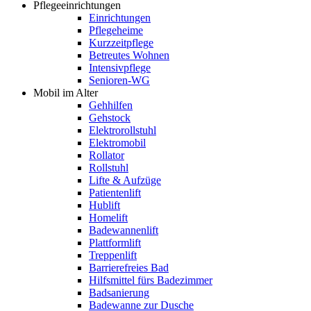
Pflegeeinrichtungen
Einrichtungen
Pflegeheime
Kurzzeitpflege
Betreutes Wohnen
Intensivpflege
Senioren-WG
Mobil im Alter
Gehhilfen
Gehstock
Elektrorollstuhl
Elektromobil
Rollator
Rollstuhl
Lifte & Aufzüge
Patientenlift
Hublift
Homelift
Badewannenlift
Plattformlift
Treppenlift
Barrierefreies Bad
Hilfsmittel fürs Badezimmer
Badsanierung
Badewanne zur Dusche