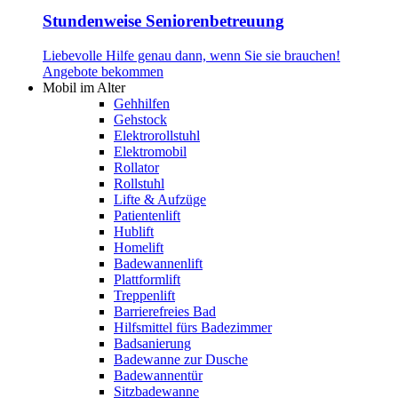
Stundenweise Seniorenbetreuung
Liebevolle Hilfe genau dann, wenn Sie sie brauchen!
Angebote bekommen
Mobil im Alter
Gehhilfen
Gehstock
Elektrorollstuhl
Elektromobil
Rollator
Rollstuhl
Lifte & Aufzüge
Patientenlift
Hublift
Homelift
Badewannenlift
Plattformlift
Treppenlift
Barrierefreies Bad
Hilfsmittel fürs Badezimmer
Badsanierung
Badewanne zur Dusche
Badewannentür
Sitzbadewanne