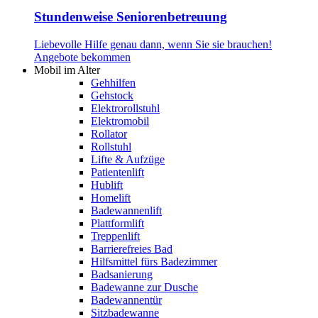
Stundenweise Seniorenbetreuung
Liebevolle Hilfe genau dann, wenn Sie sie brauchen!
Angebote bekommen
Mobil im Alter
Gehhilfen
Gehstock
Elektrorollstuhl
Elektromobil
Rollator
Rollstuhl
Lifte & Aufzüge
Patientenlift
Hublift
Homelift
Badewannenlift
Plattformlift
Treppenlift
Barrierefreies Bad
Hilfsmittel fürs Badezimmer
Badsanierung
Badewanne zur Dusche
Badewannentür
Sitzbadewanne