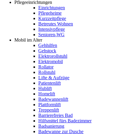
Pflegeeinrichtungen
Einrichtungen
Pflegeheime
Kurzzeitpflege
Betreutes Wohnen
Intensivpflege
Senioren-WG
Mobil im Alter
Gehhilfen
Gehstock
Elektrorollstuhl
Elektromobil
Rollator
Rollstuhl
Lifte & Aufzüge
Patientenlift
Hublift
Homelift
Badewannenlift
Plattformlift
Treppenlift
Barrierefreies Bad
Hilfsmittel fürs Badezimmer
Badsanierung
Badewanne zur Dusche