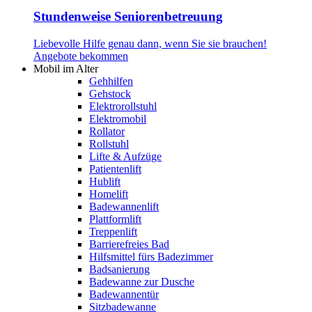
Stundenweise Seniorenbetreuung
Liebevolle Hilfe genau dann, wenn Sie sie brauchen!
Angebote bekommen
Mobil im Alter
Gehhilfen
Gehstock
Elektrorollstuhl
Elektromobil
Rollator
Rollstuhl
Lifte & Aufzüge
Patientenlift
Hublift
Homelift
Badewannenlift
Plattformlift
Treppenlift
Barrierefreies Bad
Hilfsmittel fürs Badezimmer
Badsanierung
Badewanne zur Dusche
Badewannentür
Sitzbadewanne