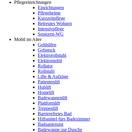
Pflegeeinrichtungen
Einrichtungen
Pflegeheime
Kurzzeitpflege
Betreutes Wohnen
Intensivpflege
Senioren-WG
Mobil im Alter
Gehhilfen
Gehstock
Elektrorollstuhl
Elektromobil
Rollator
Rollstuhl
Lifte & Aufzüge
Patientenlift
Hublift
Homelift
Badewannenlift
Plattformlift
Treppenlift
Barrierefreies Bad
Hilfsmittel fürs Badezimmer
Badsanierung
Badewanne zur Dusche