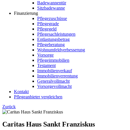
Badewannentür
Sitzbadewanne
Finanzierung
Pflegezuschüsse
Pflegegrade
Pflegegeld
Pflegesachleistungen
Entlastungsbetrag
Pflegeberatung
Wohnumfeldverbesserung
Vorsorge
Pflegeimmobilien
Testament
Immobilienverkauf
Immobilienverrentung
Generalvollmacht
Vorsorgevollmacht
Kontakt
Pflegeanbieter vergleichen
Zurück
Caritas Haus Sankt Franziskus