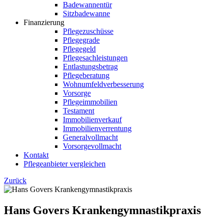
Badewannentür
Sitzbadewanne
Finanzierung
Pflegezuschüsse
Pflegegrade
Pflegegeld
Pflegesachleistungen
Entlastungsbetrag
Pflegeberatung
Wohnumfeldverbesserung
Vorsorge
Pflegeimmobilien
Testament
Immobilienverkauf
Immobilienverrentung
Generalvollmacht
Vorsorgevollmacht
Kontakt
Pflegeanbieter vergleichen
Zurück
Hans Govers Krankengymnastikpraxis