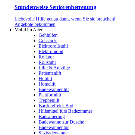
Stundenweise Seniorenbetreuung
Liebevolle Hilfe genau dann, wenn Sie sie brauchen!
Angebote bekommen
Mobil im Alter
Gehhilfen
Gehstock
Elektrorollstuhl
Elektromobil
Rollator
Rollstuhl
Lifte & Aufzüge
Patientenlift
Hublift
Homelift
Badewannenlift
Plattformlift
Treppenlift
Barrierefreies Bad
Hilfsmittel fürs Badezimmer
Badsanierung
Badewanne zur Dusche
Badewannentür
Sitzbadewanne