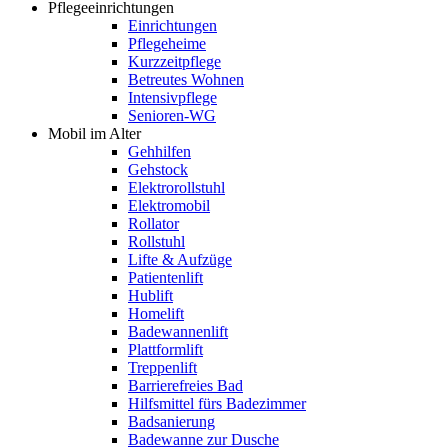
Pflegeeinrichtungen
Einrichtungen
Pflegeheime
Kurzzeitpflege
Betreutes Wohnen
Intensivpflege
Senioren-WG
Mobil im Alter
Gehhilfen
Gehstock
Elektrorollstuhl
Elektromobil
Rollator
Rollstuhl
Lifte & Aufzüge
Patientenlift
Hublift
Homelift
Badewannenlift
Plattformlift
Treppenlift
Barrierefreies Bad
Hilfsmittel fürs Badezimmer
Badsanierung
Badewanne zur Dusche