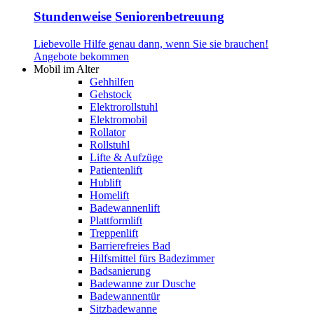
Stundenweise Seniorenbetreuung
Liebevolle Hilfe genau dann, wenn Sie sie brauchen!
Angebote bekommen
Mobil im Alter
Gehhilfen
Gehstock
Elektrorollstuhl
Elektromobil
Rollator
Rollstuhl
Lifte & Aufzüge
Patientenlift
Hublift
Homelift
Badewannenlift
Plattformlift
Treppenlift
Barrierefreies Bad
Hilfsmittel fürs Badezimmer
Badsanierung
Badewanne zur Dusche
Badewannentür
Sitzbadewanne