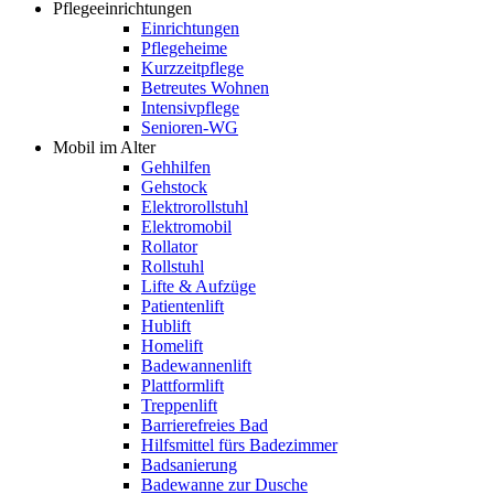
Pflegeeinrichtungen
Einrichtungen
Pflegeheime
Kurzzeitpflege
Betreutes Wohnen
Intensivpflege
Senioren-WG
Mobil im Alter
Gehhilfen
Gehstock
Elektrorollstuhl
Elektromobil
Rollator
Rollstuhl
Lifte & Aufzüge
Patientenlift
Hublift
Homelift
Badewannenlift
Plattformlift
Treppenlift
Barrierefreies Bad
Hilfsmittel fürs Badezimmer
Badsanierung
Badewanne zur Dusche