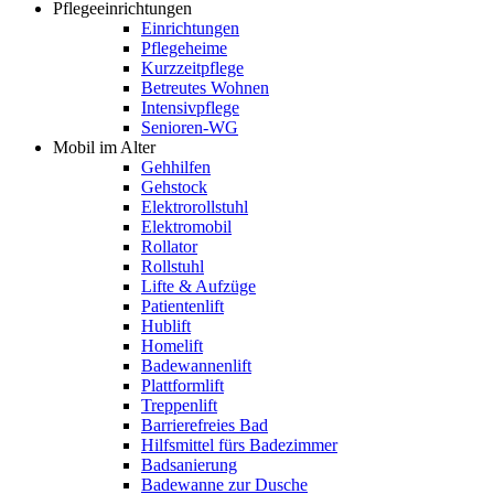
Pflegeeinrichtungen
Einrichtungen
Pflegeheime
Kurzzeitpflege
Betreutes Wohnen
Intensivpflege
Senioren-WG
Mobil im Alter
Gehhilfen
Gehstock
Elektrorollstuhl
Elektromobil
Rollator
Rollstuhl
Lifte & Aufzüge
Patientenlift
Hublift
Homelift
Badewannenlift
Plattformlift
Treppenlift
Barrierefreies Bad
Hilfsmittel fürs Badezimmer
Badsanierung
Badewanne zur Dusche