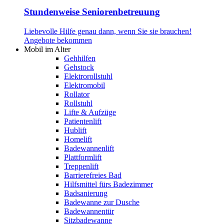
Stundenweise Seniorenbetreuung
Liebevolle Hilfe genau dann, wenn Sie sie brauchen!
Angebote bekommen
Mobil im Alter
Gehhilfen
Gehstock
Elektrorollstuhl
Elektromobil
Rollator
Rollstuhl
Lifte & Aufzüge
Patientenlift
Hublift
Homelift
Badewannenlift
Plattformlift
Treppenlift
Barrierefreies Bad
Hilfsmittel fürs Badezimmer
Badsanierung
Badewanne zur Dusche
Badewannentür
Sitzbadewanne