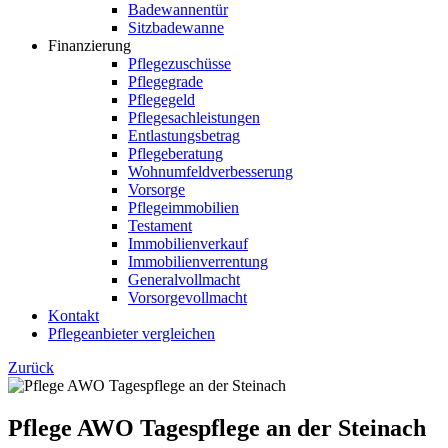
Badewannentür
Sitzbadewanne
Finanzierung
Pflegezuschüsse
Pflegegrade
Pflegegeld
Pflegesachleistungen
Entlastungsbetrag
Pflegeberatung
Wohnumfeldverbesserung
Vorsorge
Pflegeimmobilien
Testament
Immobilienverkauf
Immobilienverrentung
Generalvollmacht
Vorsorgevollmacht
Kontakt
Pflegeanbieter vergleichen
Zurück
Pflege AWO Tagespflege an der Steinach