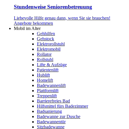
Stundenweise Seniorenbetreuung
Liebevolle Hilfe genau dann, wenn Sie sie brauchen!
Angebote bekommen
Mobil im Alter
Gehhilfen
Gehstock
Elektrorollstuhl
Elektromobil
Rollator
Rollstuhl
Lifte & Aufzüge
Patientenlift
Hublift
Homelift
Badewannenlift
Plattformlift
Treppenlift
Barrierefreies Bad
Hilfsmittel fürs Badezimmer
Badsanierung
Badewanne zur Dusche
Badewannentür
Sitzbadewanne