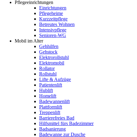
Pflegeeinrichtungen
Einrichtungen
Pflegeheime
Kurzzeitpflege
Betreutes Wohnen
Intensivpflege
Senioren-WG
Mobil im Alter
Gehhilfen
Gehstock
Elektrorollstuhl
Elektromobil
Rollator
Rollstuhl
Lifte & Aufzüge
Patientenlift
Hublift
Homelift
Badewannenlift
Plattformlift
Treppenlift
Barrierefreies Bad
Hilfsmittel fürs Badezimmer
Badsanierung
Badewanne zur Dusche