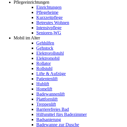
Pflegeeinrichtungen
Einrichtungen
Pflegeheime
Kurzzeitpflege
Betreutes Wohnen
Intensivpflege
Senioren-WG
Mobil im Alter
Gehhilfen
Gehstock
Elektrorollstuhl
Elektromobil
Rollator
Rollstuhl
Lifte & Aufzüge
Patientenlift
Hublift
Homelift
Badewannenlift
Plattformlift
Treppenlift
Barrierefreies Bad
Hilfsmittel fürs Badezimmer
Badsanierung
Badewanne zur Dusche