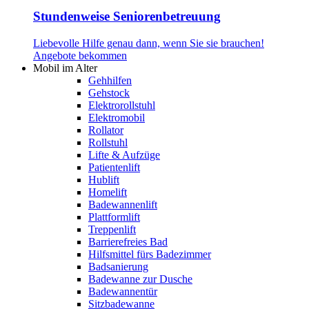
Stundenweise Seniorenbetreuung
Liebevolle Hilfe genau dann, wenn Sie sie brauchen!
Angebote bekommen
Mobil im Alter
Gehhilfen
Gehstock
Elektrorollstuhl
Elektromobil
Rollator
Rollstuhl
Lifte & Aufzüge
Patientenlift
Hublift
Homelift
Badewannenlift
Plattformlift
Treppenlift
Barrierefreies Bad
Hilfsmittel fürs Badezimmer
Badsanierung
Badewanne zur Dusche
Badewannentür
Sitzbadewanne