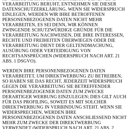
VERARBEITUNG BERUHT, ENTNEHMEN SIE DIESER
DATENSCHUTZERKLÄRUNG. WENN SIE WIDERSPRUCH
EINLEGEN, WERDEN WIR IHRE BETROFFENEN
PERSONENBEZOGENEN DATEN NICHT MEHR
VERARBEITEN, ES SEI DENN, WIR KÖNNEN
ZWINGENDE SCHUTZWÜRDIGE GRÜNDE FÜR DIE
VERARBEITUNG NACHWEISEN, DIE IHRE INTERESSEN,
RECHTE UND FREIHEITEN ÜBERWIEGEN ODER DIE
VERARBEITUNG DIENT DER GELTENDMACHUNG,
AUSÜBUNG ODER VERTEIDIGUNG VON
RECHTSANSPRÜCHEN (WIDERSPRUCH NACH ART. 21
ABS. 1 DSGVO).
WERDEN IHRE PERSONENBEZOGENEN DATEN
VERARBEITET, UM DIREKTWERBUNG ZU BETREIBEN,
SO HABEN SIE DAS RECHT, JEDERZEIT WIDERSPRUCH
GEGEN DIE VERARBEITUNG SIE BETREFFENDER
PERSONENBEZOGENER DATEN ZUM ZWECKE
DERARTIGER WERBUNG EINZULEGEN; DIES GILT AUCH
FÜR DAS PROFILING, SOWEIT ES MIT SOLCHER
DIREKTWERBUNG IN VERBINDUNG STEHT. WENN SIE
WIDERSPRECHEN, WERDEN IHRE
PERSONENBEZOGENEN DATEN ANSCHLIESSEND NICHT
MEHR ZUM ZWECKE DER DIREKTWERBUNG
VERWENDET (WIDERSPRUCH NACH ART. 21 ABS. 2