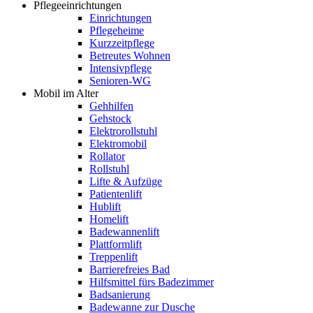
Pflegeeinrichtungen
Einrichtungen
Pflegeheime
Kurzzeitpflege
Betreutes Wohnen
Intensivpflege
Senioren-WG
Mobil im Alter
Gehhilfen
Gehstock
Elektrorollstuhl
Elektromobil
Rollator
Rollstuhl
Lifte & Aufzüge
Patientenlift
Hublift
Homelift
Badewannenlift
Plattformlift
Treppenlift
Barrierefreies Bad
Hilfsmittel fürs Badezimmer
Badsanierung
Badewanne zur Dusche