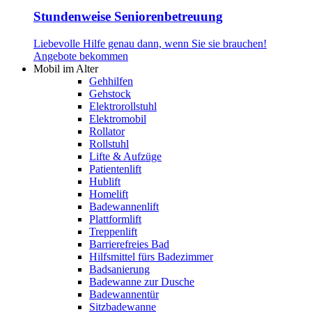
Stundenweise Seniorenbetreuung
Liebevolle Hilfe genau dann, wenn Sie sie brauchen!
Angebote bekommen
Mobil im Alter
Gehhilfen
Gehstock
Elektrorollstuhl
Elektromobil
Rollator
Rollstuhl
Lifte & Aufzüge
Patientenlift
Hublift
Homelift
Badewannenlift
Plattformlift
Treppenlift
Barrierefreies Bad
Hilfsmittel fürs Badezimmer
Badsanierung
Badewanne zur Dusche
Badewannentür
Sitzbadewanne