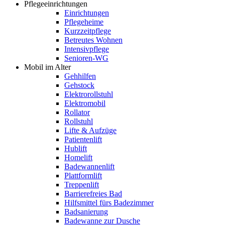
Pflegeeinrichtungen
Einrichtungen
Pflegeheime
Kurzzeitpflege
Betreutes Wohnen
Intensivpflege
Senioren-WG
Mobil im Alter
Gehhilfen
Gehstock
Elektrorollstuhl
Elektromobil
Rollator
Rollstuhl
Lifte & Aufzüge
Patientenlift
Hublift
Homelift
Badewannenlift
Plattformlift
Treppenlift
Barrierefreies Bad
Hilfsmittel fürs Badezimmer
Badsanierung
Badewanne zur Dusche