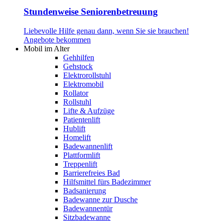
Stundenweise Seniorenbetreuung
Liebevolle Hilfe genau dann, wenn Sie sie brauchen!
Angebote bekommen
Mobil im Alter
Gehhilfen
Gehstock
Elektrorollstuhl
Elektromobil
Rollator
Rollstuhl
Lifte & Aufzüge
Patientenlift
Hublift
Homelift
Badewannenlift
Plattformlift
Treppenlift
Barrierefreies Bad
Hilfsmittel fürs Badezimmer
Badsanierung
Badewanne zur Dusche
Badewannentür
Sitzbadewanne