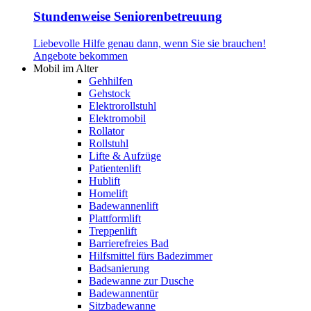
Stundenweise Seniorenbetreuung
Liebevolle Hilfe genau dann, wenn Sie sie brauchen!
Angebote bekommen
Mobil im Alter
Gehhilfen
Gehstock
Elektrorollstuhl
Elektromobil
Rollator
Rollstuhl
Lifte & Aufzüge
Patientenlift
Hublift
Homelift
Badewannenlift
Plattformlift
Treppenlift
Barrierefreies Bad
Hilfsmittel fürs Badezimmer
Badsanierung
Badewanne zur Dusche
Badewannentür
Sitzbadewanne