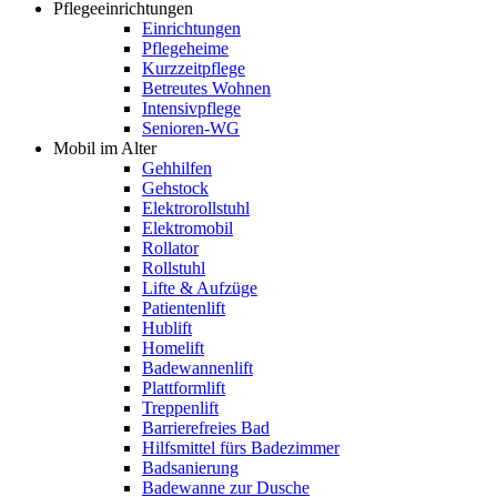
Pflegeeinrichtungen
Einrichtungen
Pflegeheime
Kurzzeitpflege
Betreutes Wohnen
Intensivpflege
Senioren-WG
Mobil im Alter
Gehhilfen
Gehstock
Elektrorollstuhl
Elektromobil
Rollator
Rollstuhl
Lifte & Aufzüge
Patientenlift
Hublift
Homelift
Badewannenlift
Plattformlift
Treppenlift
Barrierefreies Bad
Hilfsmittel fürs Badezimmer
Badsanierung
Badewanne zur Dusche