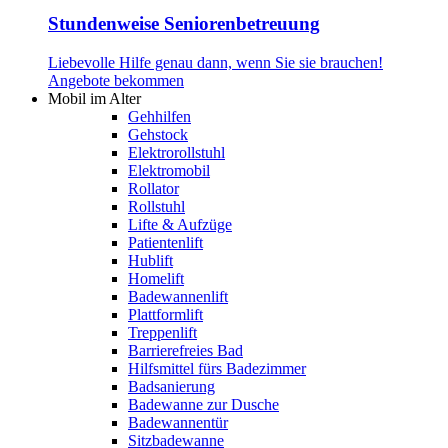
Stundenweise Seniorenbetreuung
Liebevolle Hilfe genau dann, wenn Sie sie brauchen!
Angebote bekommen
Mobil im Alter
Gehhilfen
Gehstock
Elektrorollstuhl
Elektromobil
Rollator
Rollstuhl
Lifte & Aufzüge
Patientenlift
Hublift
Homelift
Badewannenlift
Plattformlift
Treppenlift
Barrierefreies Bad
Hilfsmittel fürs Badezimmer
Badsanierung
Badewanne zur Dusche
Badewannentür
Sitzbadewanne