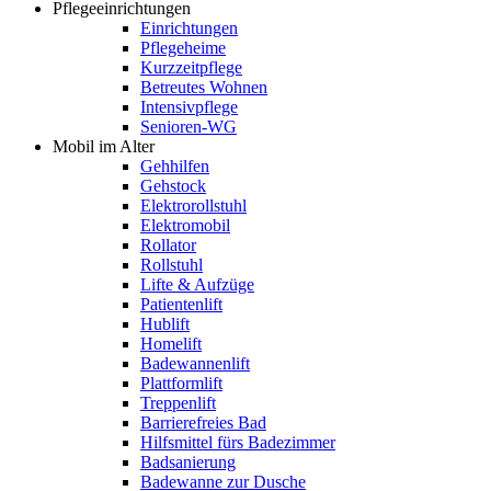
Pflegeeinrichtungen
Einrichtungen
Pflegeheime
Kurzzeitpflege
Betreutes Wohnen
Intensivpflege
Senioren-WG
Mobil im Alter
Gehhilfen
Gehstock
Elektrorollstuhl
Elektromobil
Rollator
Rollstuhl
Lifte & Aufzüge
Patientenlift
Hublift
Homelift
Badewannenlift
Plattformlift
Treppenlift
Barrierefreies Bad
Hilfsmittel fürs Badezimmer
Badsanierung
Badewanne zur Dusche