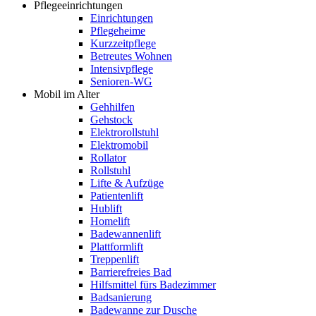
Pflegeeinrichtungen
Einrichtungen
Pflegeheime
Kurzzeitpflege
Betreutes Wohnen
Intensivpflege
Senioren-WG
Mobil im Alter
Gehhilfen
Gehstock
Elektrorollstuhl
Elektromobil
Rollator
Rollstuhl
Lifte & Aufzüge
Patientenlift
Hublift
Homelift
Badewannenlift
Plattformlift
Treppenlift
Barrierefreies Bad
Hilfsmittel fürs Badezimmer
Badsanierung
Badewanne zur Dusche