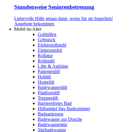
Stundenweise Seniorenbetreuung
Liebevolle Hilfe genau dann, wenn Sie sie brauchen!
Angebote bekommen
Mobil im Alter
Gehhilfen
Gehstock
Elektrorollstuhl
Elektromobil
Rollator
Rollstuhl
Lifte & Aufzüge
Patientenlift
Hublift
Homelift
Badewannenlift
Plattformlift
Treppenlift
Barrierefreies Bad
Hilfsmittel fürs Badezimmer
Badsanierung
Badewanne zur Dusche
Badewannentür
Sitzbadewanne