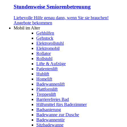
Stundenweise Seniorenbetreuung
Liebevolle Hilfe genau dann, wenn Sie sie brauchen!
Angebote bekommen
Mobil im Alter
Gehhilfen
Gehstock
Elektrorollstuhl
Elektromobil
Rollator
Rollstuhl
Lifte & Aufzüge
Patientenlift
Hublift
Homelift
Badewannenlift
Plattformlift
Treppenlift
Barrierefreies Bad
Hilfsmittel fürs Badezimmer
Badsanierung
Badewanne zur Dusche
Badewannentür
Sitzbadewanne