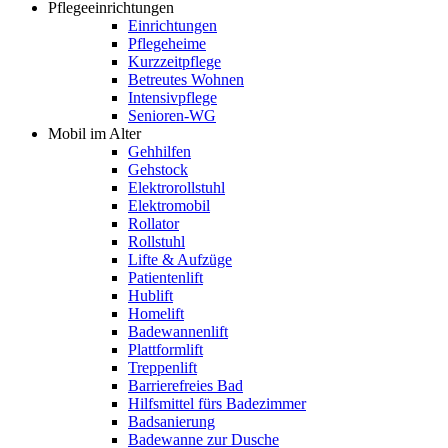
Pflegeeinrichtungen
Einrichtungen
Pflegeheime
Kurzzeitpflege
Betreutes Wohnen
Intensivpflege
Senioren-WG
Mobil im Alter
Gehhilfen
Gehstock
Elektrorollstuhl
Elektromobil
Rollator
Rollstuhl
Lifte & Aufzüge
Patientenlift
Hublift
Homelift
Badewannenlift
Plattformlift
Treppenlift
Barrierefreies Bad
Hilfsmittel fürs Badezimmer
Badsanierung
Badewanne zur Dusche