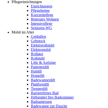
Pflegeeinrichtungen
Einrichtungen
Pflegeheime
Kurzzeitpflege
Betreutes Wohnen
Intensivpflege
Senioren-WG
Mobil im Alter
Gehhilfen
Gehstock
Elektrorollstuhl
Elektromobil
Rollator
Rollstuhl
Lifte & Aufzüge
Patientenlift
Hublift
Homelift
Badewannenlift
Plattformlift
Treppenlift
Barrierefreies Bad
Hilfsmittel fürs Badezimmer
Badsanierung
Badewanne zur Dusche