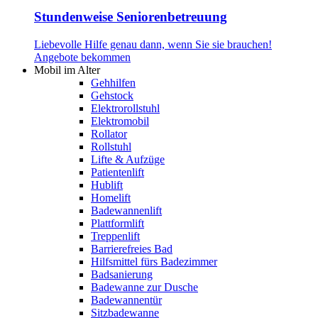
Stundenweise Seniorenbetreuung
Liebevolle Hilfe genau dann, wenn Sie sie brauchen!
Angebote bekommen
Mobil im Alter
Gehhilfen
Gehstock
Elektrorollstuhl
Elektromobil
Rollator
Rollstuhl
Lifte & Aufzüge
Patientenlift
Hublift
Homelift
Badewannenlift
Plattformlift
Treppenlift
Barrierefreies Bad
Hilfsmittel fürs Badezimmer
Badsanierung
Badewanne zur Dusche
Badewannentür
Sitzbadewanne