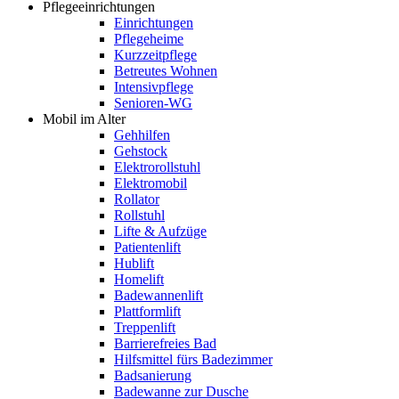
Pflegeeinrichtungen
Einrichtungen
Pflegeheime
Kurzzeitpflege
Betreutes Wohnen
Intensivpflege
Senioren-WG
Mobil im Alter
Gehhilfen
Gehstock
Elektrorollstuhl
Elektromobil
Rollator
Rollstuhl
Lifte & Aufzüge
Patientenlift
Hublift
Homelift
Badewannenlift
Plattformlift
Treppenlift
Barrierefreies Bad
Hilfsmittel fürs Badezimmer
Badsanierung
Badewanne zur Dusche