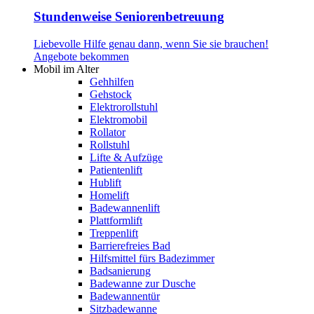
Stundenweise Seniorenbetreuung
Liebevolle Hilfe genau dann, wenn Sie sie brauchen!
Angebote bekommen
Mobil im Alter
Gehhilfen
Gehstock
Elektrorollstuhl
Elektromobil
Rollator
Rollstuhl
Lifte & Aufzüge
Patientenlift
Hublift
Homelift
Badewannenlift
Plattformlift
Treppenlift
Barrierefreies Bad
Hilfsmittel fürs Badezimmer
Badsanierung
Badewanne zur Dusche
Badewannentür
Sitzbadewanne