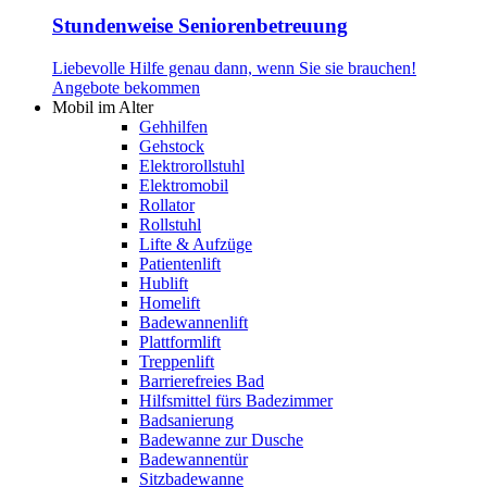
Stundenweise Seniorenbetreuung
Liebevolle Hilfe genau dann, wenn Sie sie brauchen!
Angebote bekommen
Mobil im Alter
Gehhilfen
Gehstock
Elektrorollstuhl
Elektromobil
Rollator
Rollstuhl
Lifte & Aufzüge
Patientenlift
Hublift
Homelift
Badewannenlift
Plattformlift
Treppenlift
Barrierefreies Bad
Hilfsmittel fürs Badezimmer
Badsanierung
Badewanne zur Dusche
Badewannentür
Sitzbadewanne