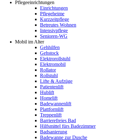
Pflegeeinrichtungen
Einrichtungen
Pflegeheime
Kurzzeitpflege
Betreutes Wohnen
Intensivpflege
Senioren-WG
Mobil im Alter
Gehhilfen
Gehstock
Elektrorollstuhl
Elektromobil
Rollator
Rollstuhl
Lifte & Aufzüge
Patientenlift
Hublift
Homelift
Badewannenlift
Plattformlift
Treppenlift
Barrierefreies Bad
Hilfsmittel fürs Badezimmer
Badsanierung
Badewanne zur Dusche