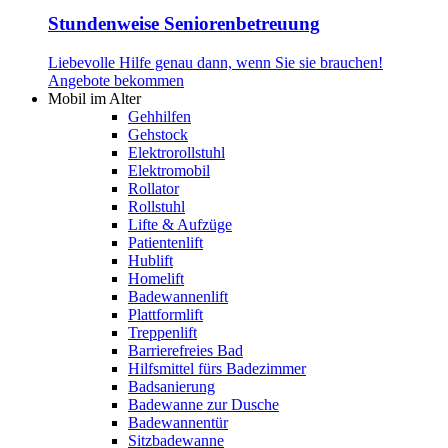
Stundenweise Seniorenbetreuung
Liebevolle Hilfe genau dann, wenn Sie sie brauchen!
Angebote bekommen
Mobil im Alter
Gehhilfen
Gehstock
Elektrorollstuhl
Elektromobil
Rollator
Rollstuhl
Lifte & Aufzüge
Patientenlift
Hublift
Homelift
Badewannenlift
Plattformlift
Treppenlift
Barrierefreies Bad
Hilfsmittel fürs Badezimmer
Badsanierung
Badewanne zur Dusche
Badewannentür
Sitzbadewanne