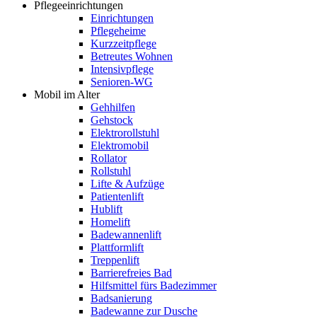
Pflegeeinrichtungen
Einrichtungen
Pflegeheime
Kurzzeitpflege
Betreutes Wohnen
Intensivpflege
Senioren-WG
Mobil im Alter
Gehhilfen
Gehstock
Elektrorollstuhl
Elektromobil
Rollator
Rollstuhl
Lifte & Aufzüge
Patientenlift
Hublift
Homelift
Badewannenlift
Plattformlift
Treppenlift
Barrierefreies Bad
Hilfsmittel fürs Badezimmer
Badsanierung
Badewanne zur Dusche