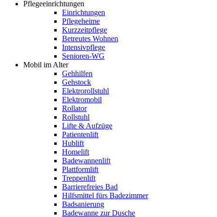
Pflegeeinrichtungen
Einrichtungen
Pflegeheime
Kurzzeitpflege
Betreutes Wohnen
Intensivpflege
Senioren-WG
Mobil im Alter
Gehhilfen
Gehstock
Elektrorollstuhl
Elektromobil
Rollator
Rollstuhl
Lifte & Aufzüge
Patientenlift
Hublift
Homelift
Badewannenlift
Plattformlift
Treppenlift
Barrierefreies Bad
Hilfsmittel fürs Badezimmer
Badsanierung
Badewanne zur Dusche