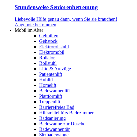
Stundenweise Seniorenbetreuung
Liebevolle Hilfe genau dann, wenn Sie sie brauchen!
Angebote bekommen
Mobil im Alter
Gehhilfen
Gehstock
Elektrorollstuhl
Elektromobil
Rollator
Rollstuhl
Lifte & Aufzüge
Patientenlift
Hublift
Homelift
Badewannenlift
Plattformlift
Treppenlift
Barrierefreies Bad
Hilfsmittel fürs Badezimmer
Badsanierung
Badewanne zur Dusche
Badewannentür
Sitzbadewanne